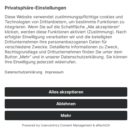
Web Fonts, die von Google bereitgestellt
werden. Beim Aufruf einer Seite lädt Ihr
Browser die benötigten Web Fonts in
ihren Browsercache, um Texte und
Schriftarten korrekt anzuzeigen.
Zu diesem Zweck muss der von Ihnen
verwendete Browser Verbindung zu den
Servern von Google aufnehmen.
Hierdurch erlangt Google Kenntnis
darüber, dass über Ihre IP-Adresse unsere
Website aufgerufen wurde. Die Nutzung
von Google Web Fonts erfolgt im
Interesse einer einheitlichen und
ansprechenden Darstellung unserer