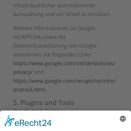
missbräuchlicher automatisierter
Ausspähung und vor SPAM zu schützen.
Weitere Informationen zu Google
reCAPTCHA sowie die
Datenschutzerklärung von Google
entnehmen Sie folgenden Links:
https://www.google.com/intl/de/policies/
privacy/
und
https://www.google.com/recaptcha/intro/
android.html
.
5. Plugins und Tools
Google Web Fonts
Diese Seite nutzt zur einheitlichen
Darstellung von Schriftarten so genannte